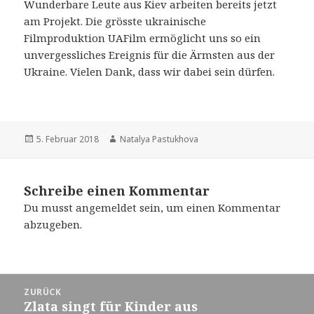
Wunderbare Leute aus Kiev arbeiten bereits jetzt
am Projekt. Die grösste ukrainische
Filmproduktion UAFilm ermöglicht uns so ein
unvergessliches Ereignis für die Ärmsten aus der
Ukraine. Vielen Dank, dass wir dabei sein dürfen.
Veröffentlicht
Autor
5. Februar 2018
Natalya Pastukhova
am
Schreibe einen Kommentar
Du musst
angemeldet
sein, um einen Kommentar
abzugeben.
Beitragsnavigation
ZURÜCK
Zlata singt für Kinder aus
Vorheriger