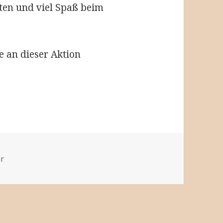
ten und viel Spaß beim
e an dieser Aktion
zu Unsere Geschenke reisen weiter. Neue Hilfsaktion!
r