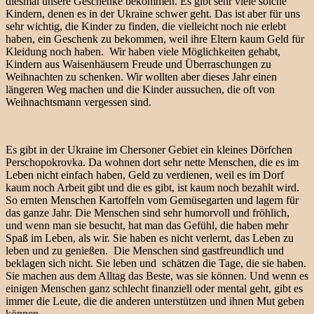
diesmal unsere Geschenke bekommen. Es gibt sehr viele solche
Kindern, denen es in der Ukraine schwer geht. Das ist aber für uns
sehr wichtig, die Kinder zu finden, die vielleicht noch nie erlebt
haben, ein Geschenk zu bekommen, weil ihre Eltern kaum Geld für
Kleidung noch haben. Wir haben viele Möglichkeiten gehabt,
Kindern aus Waisenhäusern Freude und Überraschungen zu
Weihnachten zu schenken. Wir wollten aber dieses Jahr einen
längeren Weg machen und die Kinder aussuchen, die oft von
Weihnachtsmann vergessen sind.
Es gibt in der Ukraine im Chersoner Gebiet ein kleines Dörfchen
Perschopokrovka. Da wohnen dort sehr nette Menschen, die es im
Leben nicht einfach haben, Geld zu verdienen, weil es im Dorf
kaum noch Arbeit gibt und die es gibt, ist kaum noch bezahlt wird.
So ernten Menschen Kartoffeln vom Gemüsegarten und lagern für
das ganze Jahr. Die Menschen sind sehr humorvoll und fröhlich,
und wenn man sie besucht, hat man das Gefühl, die haben mehr
Spaß im Leben, als wir. Sie haben es nicht verlernt, das Leben zu
leben und zu genießen. Die Menschen sind gastfreundlich und
beklagen sich nicht. Sie leben und schätzen die Tage, die sie haben.
Sie machen aus dem Alltag das Beste, was sie können. Und wenn es
einigen Menschen ganz schlecht finanziell oder mental geht, gibt es
immer die Leute, die die anderen unterstützen und ihnen Mut geben
können.