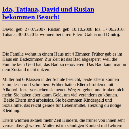
am
Jana,
Vladimir,
Ida, Tatiana, David und Ruslan
Michail,
bekommen Besuch!
Katerina
und
Daria
David, geb. 27.07.2007, Ruslan, geb. 10.10.2008, Ida, 17.06.2010,
erleben
Tatiana, 30.07.2012 wohnen bei ihren Eltern Galina und Dmitrij.
zum
ersten
Mal
wahre
Die Familie wohnt in einem Haus mit 4 Zimmer. Früher gab es im
Wunder
Haus ein Badezimmer. Zur Zeit ist das Bad abgesperrt, weil die
Familie kein Geld hat, das Bad zu renovieren. Das Bad kann man in
dem Zustand nicht nutzen.
Mutter hat 6 Klassen in der Schule besucht, beide Eltern können
kaum lesen und schreiben. Früher hatten Eltern Probleme mit
Alkohol. Jetzt versuchen sie neuen Weg zu gehen und trinken nicht
mehr. Sie haben aber kaum Geld, um viel verändern zu können.
Beide Eltern sind arbeitslos. Sie bekommen Kindergeld und
Sozialhilfe, das reicht gerade für Lebensmittel, Heizung du nötige
Kleidung.
Eltern widmen aktuell mehr Zeit Kindern, die früher von ihnen sehr
vernachlässigt waren. Mutter ist im ständigen Kontakt mit Lehrern.