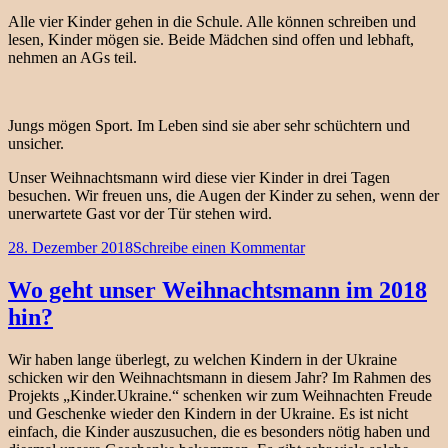
Alle vier Kinder gehen in die Schule. Alle können schreiben und
lesen, Kinder mögen sie. Beide Mädchen sind offen und lebhaft,
nehmen an AGs teil.
Jungs mögen Sport. Im Leben sind sie aber sehr schüchtern und
unsicher.
Unser Weihnachtsmann wird diese vier Kinder in drei Tagen
besuchen. Wir freuen uns, die Augen der Kinder zu sehen, wenn der
unerwartete Gast vor der Tür stehen wird.
Veröffentlicht
zu
28. Dezember 2018
Schreibe einen Kommentar
am
Ida,
Tatiana,
Wo geht unser Weihnachtsmann im 2018
David
hin?
und
Ruslan
bekommen
Wir haben lange überlegt, zu welchen Kindern in der Ukraine
Besuch!
schicken wir den Weihnachtsmann in diesem Jahr? Im Rahmen des
Projekts „Kinder.Ukraine.“ schenken wir zum Weihnachten Freude
und Geschenke wieder den Kindern in der Ukraine. Es ist nicht
einfach, die Kinder auszusuchen, die es besonders nötig haben und