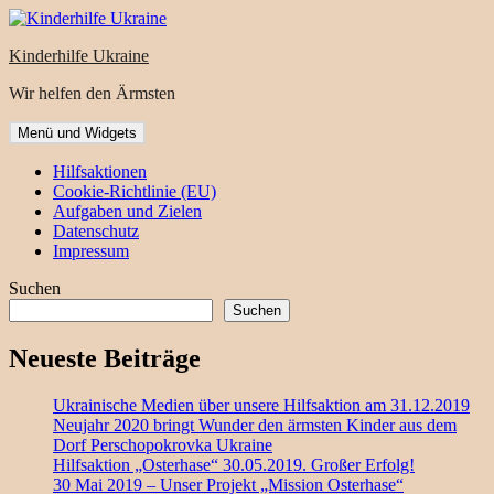
Zum
Inhalt
Kinderhilfe Ukraine
springen
Wir helfen den Ärmsten
Menü und Widgets
Hilfsaktionen
Cookie-Richtlinie (EU)
Aufgaben und Zielen
Datenschutz
Impressum
Suchen
Suchen
Neueste Beiträge
Ukrainische Medien über unsere Hilfsaktion am 31.12.2019
Neujahr 2020 bringt Wunder den ärmsten Kinder aus dem
Dorf Perschopokrovka Ukraine
Hilfsaktion „Osterhase“ 30.05.2019. Großer Erfolg!
30 Mai 2019 – Unser Projekt „Mission Osterhase“